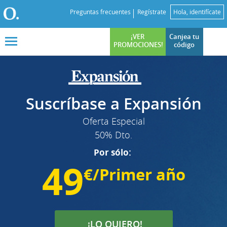
Preguntas frecuentes
Regístrate
Hola, identifícate
¡VER
Canjea tu
PROMOCIONES!
código
Suscríbase a Expansión
Oferta Especial
50% Dto.
Por sólo:
49
€/Primer año
¡LO QUIERO!