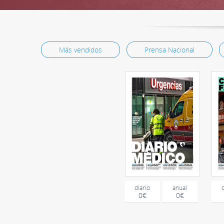
Más vendidos
Prensa Nacional
diario
anual
0€
0€