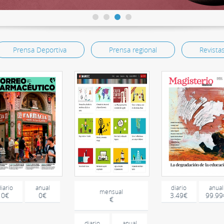
Prensa Deportiva
Prensa regional
Revista
diario
anual
diario
anual
mensual
0€
0€
3.49€
99.99
€
diario
anual