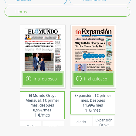
Libros
Ir al quiosco
Ir al quiosco
El Mundo Orbyt
Expansión. 1€ primer
Mensual: 1€ primer
mes. Después
mes, después
14,99€/mes
1 €/mes
8,99€/mes
1 €/mes
Expansión
diario
Orbyt
diario
anual
Anual:1€
primer