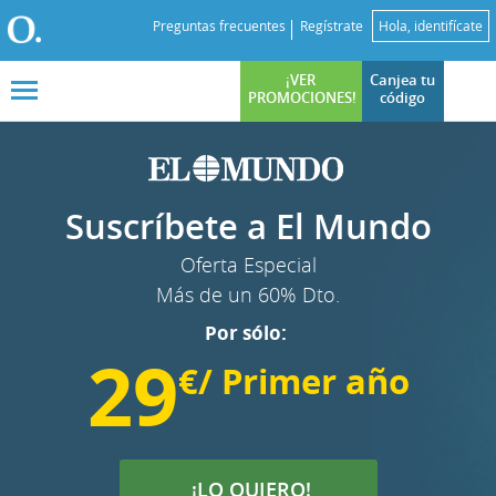
Preguntas frecuentes
Regístrate
Hola, identifícate
¡VER
Canjea tu
PROMOCIONES!
código
Suscríbete a El Mundo
Oferta Especial
Más de un 60% Dto.
Por sólo:
29
€/ Primer año
¡LO QUIERO!