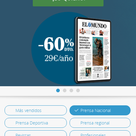
Más vendidos
Prensa Nacional
Prensa Deportiva
Prensa regional
Revistas
Profesionales